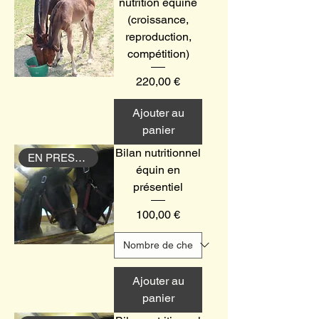
nutrition équine
(croissance,
reproduction,
compétition)
Prix
220,00 €
Ajouter au
panier
Bilan nutritionnel
EN PRESENTIEL
équin en
présentiel
Prix
100,00 €
Ajouter au
panier